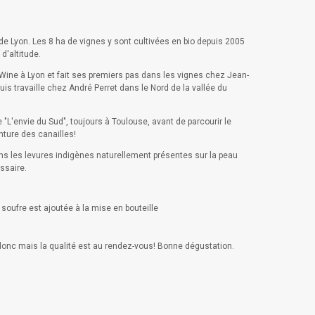
e Lyon. Les 8 ha de vignes y sont cultivées en bio depuis 2005
d'altitude.
 Wine à Lyon et fait ses premiers pas dans les vignes chez Jean-
s travaille chez André Perret dans le Nord de la vallée du
"L'envie du Sud", toujours à Toulouse, avant de parcourir le
nture des canailles!
sons les levures indigènes naturellement présentes sur la peau
essaire.
 soufre est ajoutée à la mise en bouteille
 donc mais la qualité est au rendez-vous! Bonne dégustation.