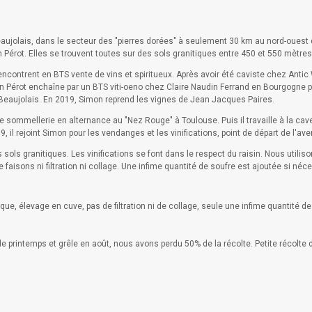
ujolais, dans le secteur des "pierres dorées" à seulement 30 km au nord-ouest d
Pérot. Elles se trouvent toutes sur des sols granitiques entre 450 et 550 mètres 
encontrent en BTS vente de vins et spiritueux. Après avoir été caviste chez Antic
Pérot enchaîne par un BTS viti-oeno chez Claire Naudin Ferrand en Bourgogne pui
le Beaujolais. En 2019, Simon reprend les vignes de Jean Jacques Paires.
ommellerie en alternance au "Nez Rouge" à Toulouse. Puis il travaille à la cave 
 rejoint Simon pour les vendanges et les vinifications, point de départ de l'ave
sols granitiques. Les vinifications se font dans le respect du raisin. Nous utili
 faisons ni filtration ni collage. Une infime quantité de soufre est ajoutée si néc
e, élevage en cuve, pas de filtration ni de collage, seule une infime quantité de
e printemps et grêle en août, nous avons perdu 50% de la récolte. Petite récolte