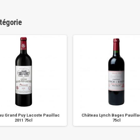
tégorie
au Grand Puy Lacoste Pauillac
Château Lynch Bages Pauilla
2011 75cl
75cl