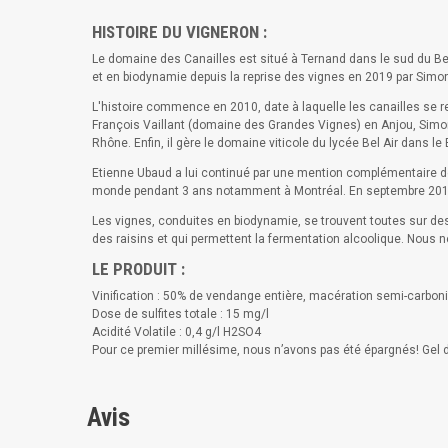
HISTOIRE DU VIGNERON :
Le domaine des Canailles est situé à Ternand dans le sud du Bea
et en biodynamie depuis la reprise des vignes en 2019 par Simon 
​L'histoire commence en 2010, date à laquelle les canailles se r
François Vaillant (domaine des Grandes Vignes) en Anjou, Simon 
Rhône. Enfin, il gère le domaine viticole du lycée Bel Air dans 
Etienne Ubaud a lui continué par une mention complémentaire de s
monde pendant 3 ans notamment à Montréal. En septembre 2019, il
Les vignes, conduites en biodynamie, se trouvent toutes sur des 
des raisins et qui permettent la fermentation alcoolique. Nous ne
LE PRODUIT :
Vinification : 50% de vendange entière, macération semi-carboniqu
Dose de sulfites totale : 15 mg/l
Acidité Volatile : 0,4 g/l H2SO4
Pour ce premier millésime, nous n’avons pas été épargnés! Gel d
Avis