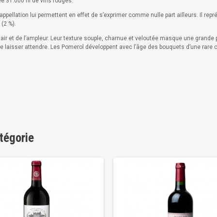
e 31.000 hl de vins rouges.
e appellation lui permettent en effet de s’exprimer comme nulle part ailleurs. Il r
(2 %).
chair et de l’ampleur. Leur texture souple, charnue et veloutée masque une grand
 laisser attendre. Les Pomerol développent avec l’âge des bouquets d’une rare co
tégorie