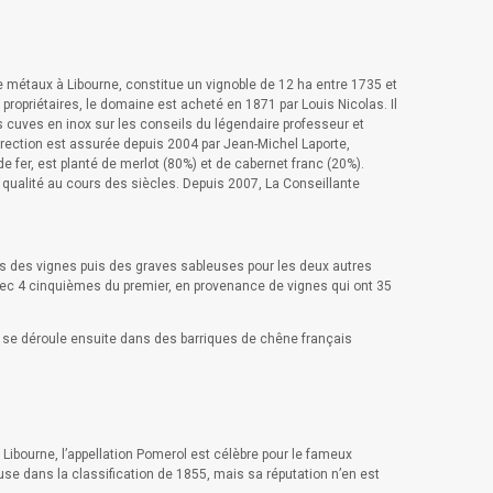
e métaux à Libourne, constitue un vignoble de 12 ha entre 1735 et
opriétaires, le domaine est acheté en 1871 par Louis Nicolas. Il
es cuves en inox sur les conseils du légendaire professeur et
irection est assurée depuis 2004 par Jean-Michel Laporte,
 fer, est planté de merlot (80%) et de cabernet franc (20%).
qualité au cours des siècles. Depuis 2007, La Conseillante
mes des vignes puis des graves sableuses pour les deux autres
vec 4 cinquièmes du premier, en provenance de vignes qui ont 35
 se déroule ensuite dans des barriques de chêne français
 Libourne, l’appellation Pomerol est célèbre pour le fameux
luse dans la classification de 1855, mais sa réputation n’en est