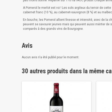
pas moins bonne. Répartie sur 770 ha l’AOC produit chaque anné
A Pomerol le merlot est roi ! Les sols argileux du terroir de cett
cabernet franc (10 %), au cabernet-sauvignon (8 %) et au malbec 
En bouche, les Pomerol allient finesse et intensité, avec de la 
peuvent se savourer jeunes mais qui peuvent aussi mériter de se
comparés à des grands vins de Bourgogne.
Avis
Aucun avis n'a été publié pour le moment.
30 autres produits dans la même ca