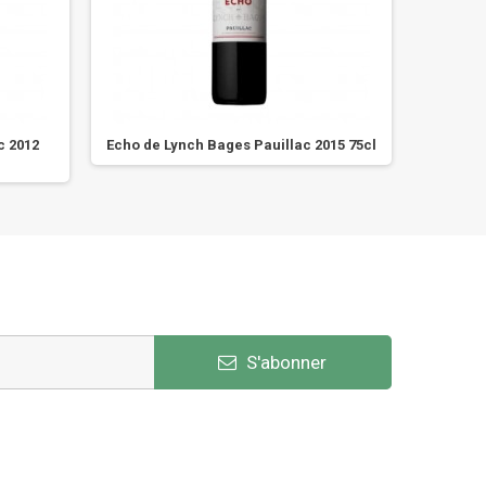
c 2012
Echo de Lynch Bages Pauillac 2015 75cl
Châtea
S'abonner