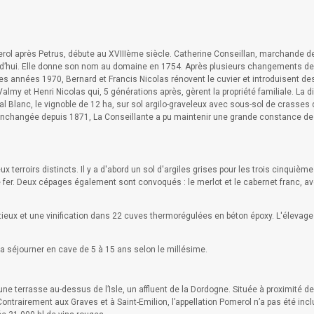
omerol après Petrus, débute au XVIIIème siècle. Catherine Conseillan, marchande d
d’hui. Elle donne son nom au domaine en 1754. Après plusieurs changements de pr
 les années 1970, Bernard et Francis Nicolas rénovent le cuvier et introduisent d
my et Henri Nicolas qui, 5 générations après, gèrent la propriété familiale. La d
Blanc, le vignoble de 12 ha, sur sol argilo-graveleux avec sous-sol de crasses de
 inchangée depuis 1871, La Conseillante a pu maintenir une grande constance de 
terroirs distincts. Il y a d'abord un sol d'argiles grises pour les trois cinquiè
 fer. Deux cépages également sont convoqués : le merlot et le cabernet franc, a
eux et une vinification dans 22 cuves thermorégulées en béton époxy. L'élevage
rra séjourner en cave de 5 à 15 ans selon le millésime.
ne terrasse au-dessus de l’Isle, un affluent de la Dordogne. Située à proximité de
Contrairement aux Graves et à Saint-Emilion, l’appellation Pomerol n’a pas été inc