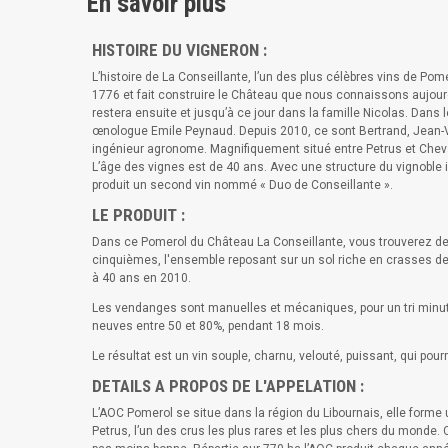
En savoir plus
HISTOIRE DU VIGNERON :
L’histoire de La Conseillante, l’un des plus célèbres vins de P
1776 et fait construire le Château que nous connaissons aujour
restera ensuite et jusqu’à ce jour dans la famille Nicolas. Dans
œnologue Emile Peynaud. Depuis 2010, ce sont Bertrand, Jean-Val
ingénieur agronome. Magnifiquement situé entre Petrus et Cheval 
L’âge des vignes est de 40 ans. Avec une structure du vignoble
produit un second vin nommé « Duo de Conseillante ».
LE PRODUIT :
Dans ce Pomerol du Château La Conseillante, vous trouverez deux 
cinquièmes, l'ensemble reposant sur un sol riche en crasses de
à 40 ans en 2010.
Les vendanges sont manuelles et mécaniques, pour un tri minuti
neuves entre 50 et 80%, pendant 18 mois.
Le résultat est un vin souple, charnu, velouté, puissant, qui pou
DETAILS A PROPOS DE L'APPELATION :
L’AOC Pomerol se situe dans la région du Libournais, elle forme u
Petrus, l’un des crus les plus rares et les plus chers du monde. 