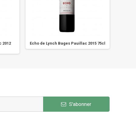
c 2012
Echo de Lynch Bages Pauillac 2015 75cl
Châtea
S'abonner