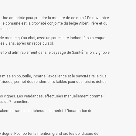
 A. Une anecdote pour prendre la mesure de ce nom ? En novembre
 domaine est la propriété conjointe du belge Albert Frère et du
du peu !
s de monde qu'au chai, avec un parcellaire inchangé ou presque
es 3 ans, après un repos du sol.
i se fond admirablement dans le paysage de Saint-Émilion, vignoble
mise en bouteille, incarne l'excellence et le savoir-faire le plus
aîtrisées, permet des rendements faibles pour des raisins riches
illes vignes. Les vendanges, effectuées manuellement comme il
ès de 7 tonneliers.
bernet franc et la richesse du merlot. L'incarnation de
Dordogne. Pour porter la mention grand cru les conditions de