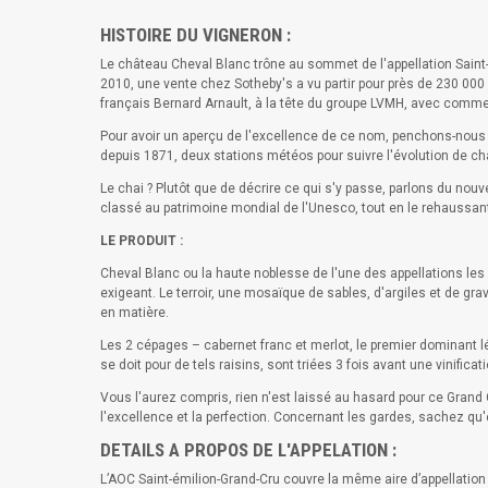
HISTOIRE DU VIGNERON :
Le château Cheval Blanc trône au sommet de l'appellation Sain
2010, une vente chez Sotheby's a vu partir pour près de 230 000
français Bernard Arnault, à la tête du groupe LVMH, avec comme
Pour avoir un aperçu de l'excellence de ce nom, penchons-nous 
depuis 1871, deux stations météos pour suivre l'évolution de ch
Le chai ? Plutôt que de décrire ce qui s'y passe, parlons du nou
classé au patrimoine mondial de l'Unesco, tout en le rehaussan
LE PRODUIT :
Cheval Blanc ou la haute noblesse de l'une des appellations les pl
exigeant. Le terroir, une mosaïque de sables, d'argiles et de gr
en matière.
Les 2 cépages – cabernet franc et merlot, le premier dominant 
se doit pour de tels raisins, sont triées 3 fois avant une vinif
Vous l'aurez compris, rien n'est laissé au hasard pour ce Grand 
l'excellence et la perfection. Concernant les gardes, sachez qu'
DETAILS A PROPOS DE L'APPELATION :
L’AOC Saint-émilion-Grand-Cru couvre la même aire d’appellation q