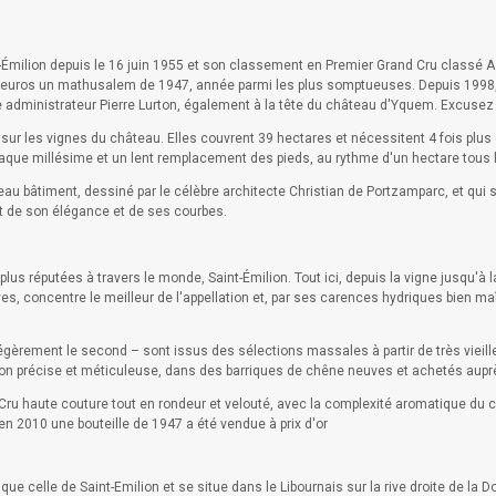
t-Émilion depuis le 16 juin 1955 et son classement en Premier Grand Cru classé
 euros un mathusalem de 1947, année parmi les plus somptueuses. Depuis 1998, le
 administrateur Pierre Lurton, également à la tête du château d'Yquem. Excusez 
sur les vignes du château. Elles couvrent 39 hectares et nécessitent 4 fois plu
aque millésime et un lent remplacement des pieds, au rythme d'un hectare tous l
veau bâtiment, dessiné par le célèbre architecte Christian de Portzamparc, et qu
t de son élégance et de ses courbes.
us réputées à travers le monde, Saint-Émilion. Tout ici, depuis la vigne jusqu'à la 
aves, concentre le meilleur de l'appellation et, par ses carences hydriques bien m
légèrement le second – sont issus des sélections massales à partir de très vie
ication précise et méticuleuse, dans des barriques de chêne neuves et achetés aupr
Cru haute couture tout en rondeur et velouté, avec la complexité aromatique du ca
en 2010 une bouteille de 1947 a été vendue à prix d'or
ue celle de Saint-Emilion et se situe dans le Libournais sur la rive droite de la 