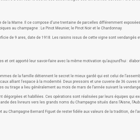
roite de la Marne. Il ce compose d'une trentaine de parcelles différemment exposé
iques au champagne : Le Pinot Meunier, le Pinot Noir et le Chardonnay.
rficie de 9 ares, date de 1918. Les raisins issus de cette vigne sont vendangés et
et ont apporté leur savoir-faire avec la même motivation qu’aujourd’hui : élaborer
hommes de la famille détiennent le secret le mieux gardé qui est celui de l’assem
caux alliant l’espace à la modernité. Deux pressoirs et une cuverie de 36 cuves i
lles ou tirage a lieu généralement au mois de mars de l’année suivant la vendange
nt dégorgées et habillées. Ces opérations sont réalisées par leurs équipes qui ex
mande des livreurs vers les grands noms du Champagne situés dans l’Aisne, l’Aub
 au Champagne Bernard Figuet de rester fidèle aux valeurs de la tradition, de l’aut