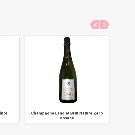
inot
Champagne Langlet Brut Nature Zero
Cham
Dosage