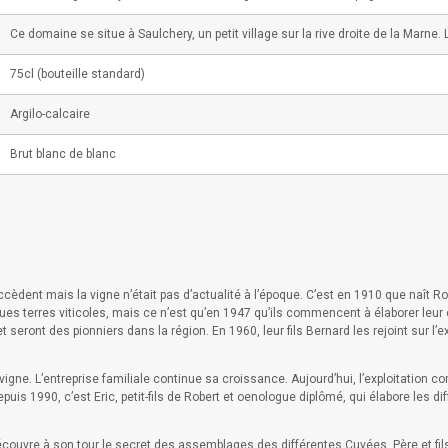
Ce domaine se situe à Saulchery, un petit village sur la rive droite de la Marne
75cl (bouteille standard)
Argilo-calcaire
Brut blanc de blanc
dent mais la vigne n’était pas d’actualité à l’époque. C’est en 1910 que naît Robe
ques terres viticoles, mais ce n’est qu’en 1947 qu’ils commencent à élaborer l
et seront des pionniers dans la région. En 1960, leur fils Bernard les rejoint sur l’
a vigne. L’entreprise familiale continue sa croissance. Aujourd’hui, l’exploitatio
puis 1990, c’est Eric, petit-fils de Robert et oenologue diplômé, qui élabore les di
découvre à son tour le secret des assemblages des différentes Cuvées. Père et fi