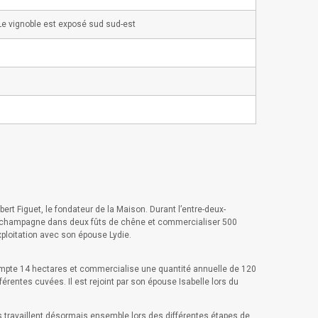
. Le vignoble est exposé sud sud-est
rt Figuet, le fondateur de la Maison. Durant l’entre-deux-
eur champagne dans deux fûts de chêne et commercialiser 500
exploitation avec son épouse Lydie.
n compte 14 hectares et commercialise une quantité annuelle de 120
fférentes cuvées. Il est rejoint par son épouse Isabelle lors du
ls travaillent désormais ensemble lors des différentes étapes de