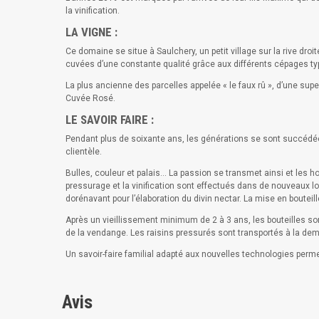
la vinification.
LA VIGNE :
Ce domaine se situe à Saulchery, un petit village sur la rive d
cuvées d’une constante qualité grâce aux différents cépages typ
La plus ancienne des parcelles appelée « le faux rû », d’une supe
Cuvée Rosé.
LE SAVOIR FAIRE :
Pendant plus de soixante ans, les générations se sont succédées 
clientèle.
Bulles, couleur et palais… La passion se transmet ainsi et les 
pressurage et la vinification sont effectués dans de nouveaux lo
dorénavant pour l’élaboration du divin nectar. La mise en boutei
Après un vieillissement minimum de 2 à 3 ans, les bouteilles so
de la vendange. Les raisins pressurés sont transportés à la de
Un savoir-faire familial adapté aux nouvelles technologies permet
Avis