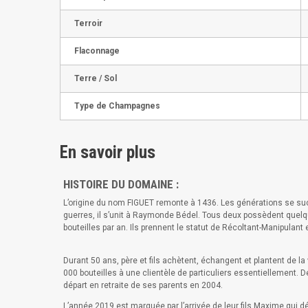
Terroir
Flaconnage
Terre / Sol
Type de Champagnes
En savoir plus
HISTOIRE DU DOMAINE :
L’origine du nom FIGUET remonte à 1436. Les générations se succè
guerres, il s’unit à Raymonde Bédel. Tous deux possèdent quel
bouteilles par an. Ils prennent le statut de Récoltant-Manipulant 
Durant 50 ans, père et fils achètent, échangent et plantent de l
000 bouteilles à une clientèle de particuliers essentiellement. De
départ en retraite de ses parents en 2004.
L’année 2019 est marquée par l’arrivée de leur fils Maxime qui 