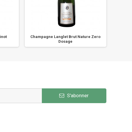
inot
Champagne Langlet Brut Nature Zero
Cham
Dosage
S'abonner