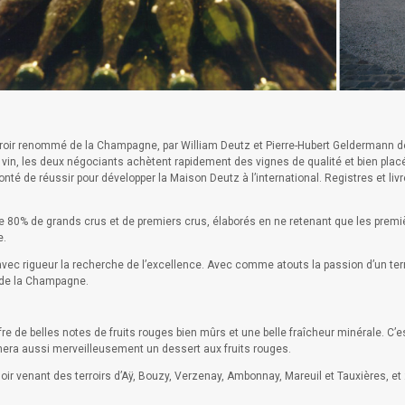
erroir renommé de la Champagne, par William Deutz et Pierre-Hubert Geldermann d
 vin, les deux négociants achètent rapidement des vignes de qualité et bien placée
nté de réussir pour développer la Maison Deutz à l’international. Registres et li
 80% de grands crus et de premiers crus, élaborés en ne retenant que les premi
e.
vec rigueur la recherche de l’excellence. Avec comme atouts la passion d’un terroir
t de la Champagne.
e belles notes de fruits rouges bien mûrs et une belle fraîcheur minérale. C’est 
era aussi merveilleusement un dessert aux fruits rouges.
oir venant des terroirs d’Aÿ, Bouzy, Verzenay, Ambonnay, Mareuil et Tauxières, et