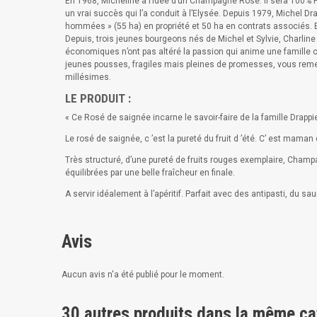
En 1968, Micheline a l’idée d’un Champagne Rosé. Il sera 100% Pi
un vrai succès qui l’a conduit à l’Elysée. Depuis 1979, Michel Dra
hommées » (55 ha) en propriété et 50 ha en contrats associés. E
Depuis, trois jeunes bourgeons nés de Michel et Sylvie, Charlin
économiques n’ont pas altéré la passion qui anime une famille ch
jeunes pousses, fragiles mais pleines de promesses, vous remerc
millésimes.
LE PRODUIT :
« Ce Rosé de saignée incarne le savoir-faire de la famille Drappi
Le rosé de saignée, c ’est la pureté du fruit d ’été. C’ est maman 
Très structuré, d’une pureté de fruits rouges exemplaire, Champ
équilibrées par une belle fraîcheur en finale.
A servir idéalement à l’apéritif. Parfait avec des antipasti, du sa
Avis
Aucun avis n'a été publié pour le moment.
30 autres produits dans la même ca