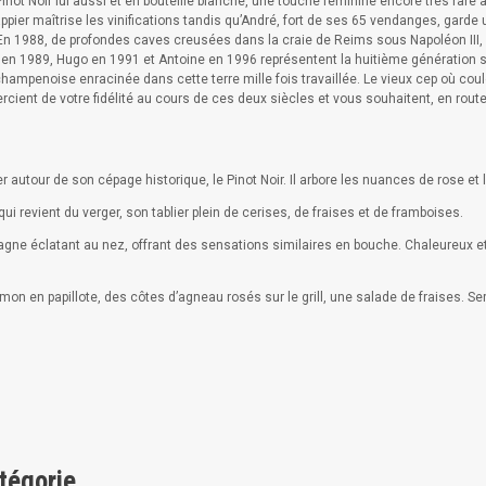
not Noir lui aussi et en bouteille blanche, une touche féminine encore très rare 
ppier maîtrise les vinifications tandis qu’André, fort de ses 65 vendanges, garde u
n 1988, de profondes caves creusées dans la craie de Reims sous Napoléon III, re
e en 1989, Hugo en 1991 et Antoine en 1996 représentent la huitième génération 
ampenoise enracinée dans cette terre mille fois travaillée. Le vieux cep où coule 
ient de votre fidélité au cours de ces deux siècles et vous souhaitent, en rout
er autour de son cépage historique, le Pinot Noir. Il arbore les nuances de rose et
qui revient du verger, son tablier plein de cerises, de fraises et de framboises.
agne éclatant au nez, offrant des sensations similaires en bouche. Chaleureux et
umon en papillote, des côtes d’agneau rosés sur le grill, une salade de fraises. Ser
tégorie