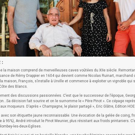
 :
 de la maison comprend de merveilleuses caves voûtées du XIIe siècle. Remontant
ssance de Rémy Drappier en 1604 qui devient comme Nicolas Ruinart, marchand drap
 la maison, François, s’installe à Urville et commence à exploiter un vignoble qui
 Côte des Blancs.
ement des discussions passionnées. C’est que le successeur de l’époque, Georges 
ton…Sa décision fait sourire et on le surnomme le « Père Pinot ». Ce cépage repré
aux moqueurs. D’après « Champagne, le plaisir partagé », Eric Glâtre, Edition HOE
r avec son étiquette jaune reconnaissable. Une évocation de la gelée de coing, 
e à 95%), André introduit le Pinot Meunier, plus résistant aux froids printaniers. C
lombey-les-deux-Eglises.