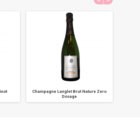
inot
Champagne Langlet Brut Nature Zero
Cham
Dosage