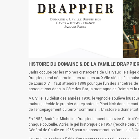
HISTOIRE DU DOMAINE & DE LA FAMILLE DRAPPIER
Jadis occupé par les moines cisterciens de Clairvaux, le siège
Drappier prend néanmoins ses racines au XVIIe siècle, à la nai
de Louis XIV. Il faut attendre 1808 pour que l’un des ancêtres de
associations dans la Côte des Bar, la montagne de Reims et la
A Urville, au début des années 1930, le vignoble soulève brusqu
maison, décide le premier de replanter le Pinot Noir dans le can
de l’encépagement du terroir communal… L’histoire a donné tort 
En 1952, André et Micheline Drappier lancent la cuvée Carte d’O
chaque bouteille. Après le gel historique de 1957 (récolte détruit
Général de Gaulle en 1965 pour sa consommation familiale à Co