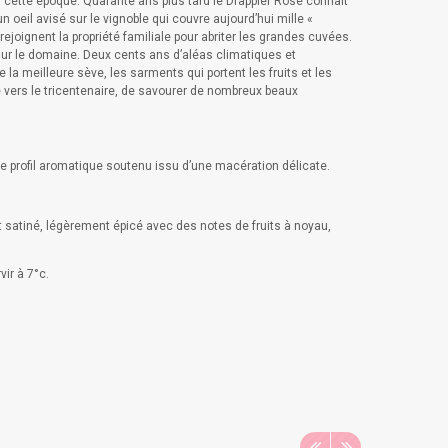
à cette époque. Quarante ans plus tard le Drappier Rosé connaît
n oeil avisé sur le vignoble qui couvre aujourd’hui mille «
joignent la propriété familiale pour abriter les grandes cuvées.
sur le domaine. Deux cents ans d’aléas climatiques et
la meilleure sève, les sarments qui portent les fruits et les
e vers le tricentenaire, de savourer de nombreux beaux
 le profil aromatique soutenu issu d’une macération délicate.
 satiné, légèrement épicé avec des notes de fruits à noyau,
vir à 7°c.