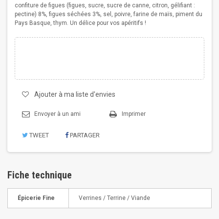
confiture de figues (figues, sucre, sucre de canne, citron, gélifiant :
pectine) 8%, figues séchées 3%, sel, poivre, farine de maïs, piment du
Pays Basque, thym.
Un délice pour vos apéritifs !
Ajouter à ma liste d'envies
Envoyer à un ami
Imprimer
TWEET
PARTAGER
Fiche technique
Épicerie Fine
Verrines / Terrine / Viande