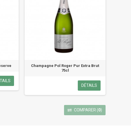
éserve
Champagne Pol Roger Pur Extra Brut
75cl
TAILS
DÉTAILS
COMPARER
(
0
)