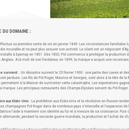
E DU DOMAINE :
ffectue sa première vente de vin en janvier 1849. Les circonstances familiales lui
ie incurable et ne peut plus assurer son activité. Le client est un négociant d'Aÿ
s'installe à Epernay en 1851. Dès 1855, Pol commence à privilégier la production 
s Anglais. A la mort de son fondateur, en 1899, la marque a acquis une reconnai
e survient :
Un désastre survient le 23 février 1900 : une partie des caves et de
sont perdues. Les fils de Pol Roger, Maurice et Georges, sont alors à la tête de 
s permettent à la Maison de surmonter cette catastrophe. Les exportations gagn
 la marque. Les principaux restaurants des Champs-Elysées servent du Pol Roger. 
ion aux Etats-Unis :
La prohibition aux Etats-Unis et la révolution en Russie renden
es champagnes Pol Roger dans de nombreux pays s'intensifie et l'expansion de la 
datrice l'aide à maintenir son identité au fur et à mesure de sa croissance. Puis c'
on allemande, pendant la seconde guerre mondiale, la production et l'achat de 