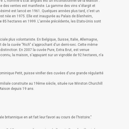
e. L'homme d'Etat anglais est un inconditionnel de la Maison :
rale des ventes est manifeste. La gamme des vins s'élargit et
ésimé est lancé en 1961. Quelques années plus tard, c'est un
 est née en 1975. Elle est inaugurée au Palais de Blenheim,
e 85 hectares en 1999. L'année précédente, les Etats-Unis sont
le plus volontariste. En Belgique, Suisse, Italie, Allemagne,
t de la cuvée "Rich" s'approchant d'un demi-sec. Cette même
 distinction. En 2007 la cuvée Pure, Extra Brut, est venue
onnu, la maison, s'appuyant sur un vignoble de 92 hectares, n'a
ominique Petit, puisse vinifier des cuvées d'une grande régularité
miliale construite au 19ême siècle, située rue Winston Churchill
Maison depuis 19 ans.
 britannique en ait fait leur favori au cours de l'histoire."