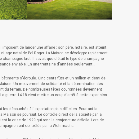
 imposent de lancer une affaire : son père, notaire, est atteint
, village natal de Pol Roger. La Maison se développe rapidement.
de champagne brut. Il savait que c'était le type de champagne
ssance enviable. En une trentaine d'années seulement...
s bâtiments s'écroule. Cinq cents fûts et un million et demi de
la Maison. Un mouvement de solidarité et la détermination des
ent du terrain. De nombreuses têtes couronnées deviennent
La guerre 14-18 vient mettre un coup d'arrêt à cette expansion.
t les débouchés à l'exportation plus difficiles. Pourtant la
Maison se poursuit. Le contrôle direct de la société par la
est la crise de 1929 qui rend la conjoncture difficile. Lors de
champagne sont contrôlés par la Wehrmacht.