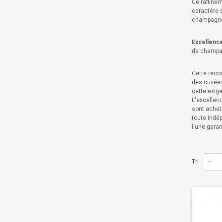
Ce raffinem
caractère 
champagn
Excellenc
de champa
Cette reco
des cuvées
cette exige
L'excellenc
sont acheté
toute indé
l'une garan
Tri
--