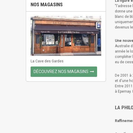
La figure 
NOS MAGASINS
"l'adresse 
donne une 
blanc de bl
uniquement
devenus le 
Une nouve
Australie 
année le lo
compléter 
La Cave des Gardes
eu de cess
DÉCOUVREZ NOS MAGASINS
De 2001 à 2
et d'une h
Entre 2011
à Epernay.
LA PHIL
Raffinement