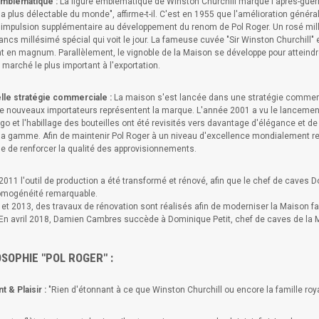
emblématique :
La figure emblématique de Winston Churchill marque l'après-guerr
la plus délectable du monde", affirme-t-il. C'est en 1955 que l'amélioration géné
impulsion supplémentaire au développement du renom de Pol Roger. Un rosé mill
ancs millésimé spécial qui voit le jour. La fameuse cuvée "Sir Winston Churchill"
 en magnum. Parallèlement, le vignoble de la Maison se développe pour atteindr
marché le plus important à l'exportation.
lle stratégie commerciale :
La maison s'est lancée dans une stratégie commercia
de nouveaux importateurs représentent la marque. L'année 2001 a vu le lancemen
go et l'habillage des bouteilles ont été revisités vers davantage d'élégance et de
la gamme. Afin de maintenir Pol Roger à un niveau d'excellence mondialement rec
e de renforcer la qualité des approvisionnements.
011 l'outil de production a été transformé et rénové, afin que le chef de caves D
omogénéité remarquable.
 et 2013, des travaux de rénovation sont réalisés afin de moderniser la Maison fa
 En avril 2018, Damien Cambres succède à Dominique Petit, chef de caves de la 
OSOPHIE "POL ROGER" :
 & Plaisir :
"Rien d'étonnant à ce que Winston Churchill ou encore la famille royale