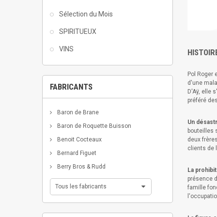
Sélection du Mois
SPIRITUEUX
VINS
HISTOIR
Pol Roger e
d'une malad
FABRICANTS
D'Aÿ, elle 
préféré de
Baron de Brane
Un désastr
Baron de Roquette Buisson
bouteilles 
deux frère
Benoit Cocteaux
clients de
Bernard Figuet
Berry Bros & Rudd
La prohibit
présence d
Tous les fabricants
famille fon
l'occupati