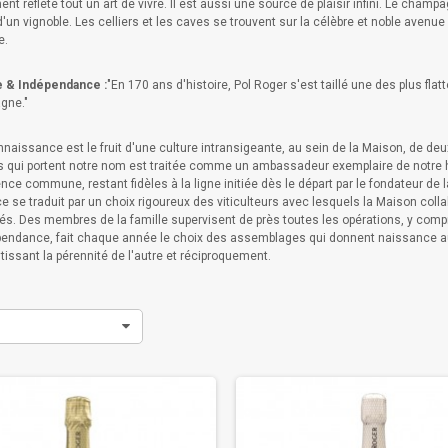
ent reflète tout un art de vivre. Il est aussi une source de plaisir infini. Le cham
d'un vignoble. Les celliers et les caves se trouvent sur la célèbre et noble aven
e.
e & Indépendance :
"En 170 ans d'histoire, Pol Roger s'est taillé une des plus fl
gne."
nnaissance est le fruit d'une culture intransigeante, au sein de la Maison, de d
 qui portent notre nom est traitée comme un ambassadeur exemplaire de notre hi
nce commune, restant fidèles à la ligne initiée dès le départ par le fondateur de 
e se traduit par un choix rigoureux des viticulteurs avec lesquels la Maison coll
s. Des membres de la famille supervisent de près toutes les opérations, y compris 
pendance, fait chaque année le choix des assemblages qui donnent naissance a
tissant la pérennité de l'autre et réciproquement.