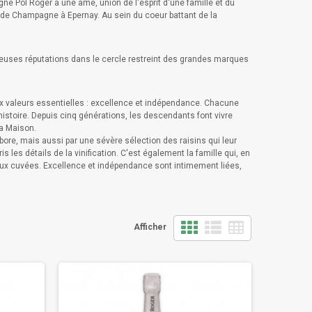
pagne Pol Roger a une âme, union de l'esprit d'une famille et du
ue de Champagne à Epernay. Au sein du coeur battant de la
atteuses réputations dans le cercle restreint des grandes marques
eux valeurs essentielles : excellence et indépendance. Chacune
stoire. Depuis cinq générations, les descendants font vivre
la Maison.
abore, mais aussi par une sévère sélection des raisins qui leur
les détails de la vinification. C'est également la famille qui, en
ux cuvées. Excellence et indépendance sont intimement liées,
Afficher