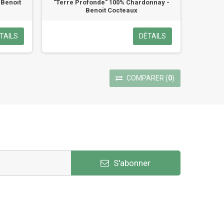
 Benoit
"Terre Profonde" 100% Chardonnay -
Benoit Cocteaux
TAILS
DÉTAILS
COMPARER
(
0
)
S'abonner