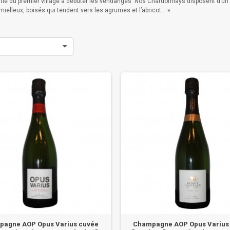
rtie du premier village à débuter les vendanges. Nos Chardonnays disposent d’un 
, mielleux, boisés qui tendent vers les agrumes et l’abricot… »
agne AOP Opus Varius cuvée
Champagne AOP Opus Varius