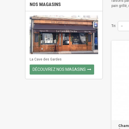
faisons pa
NOS MAGASINS
pain grillé
Tri
--
La Cave des Gardes
DÉCOUVREZ NOS MAGASINS
Champ