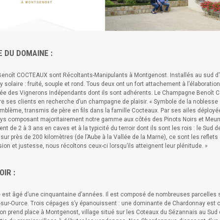
E DU DOMAINE :
Benoît COCTEAUX sont Récoltants-Manipulants à Montgenost. Installés au sud d’Épe
solaire : fruité, souple et rond. Tous deux ont un fort attachement à l’élaboration
e des Vignerons Indépendants dont ils sont adhérents. Le Champagne Benoît Coct
re ses clients en recherche d’un champagne de plaisir. « Symbole de la noblesse d
mblème, transmis de père en fils dans la famille Cocteaux. Par ses ailes déployées
s composant majoritairement notre gamme aux côtés des Pinots Noirs et Meuni
ent de 2 à 3 ans en caves et à la typicité du terroir dont ils sont les rois : le Sud
sur près de 200 kilomètres (de l’Aube à la Vallée de la Marne), ce sont les reflet
ion et justesse, nous récoltons ceux-ci lorsqu’ils atteignent leur plénitude. »
OIR :
e est âgé d’une cinquantaine d’années. Il est composé de nombreuses parcelles si
s-sur-Ource. Trois cépages s’y épanouissent : une dominante de Chardonnay est co
on prend place à Montgenost, village situé sur les Coteaux du Sézannais au Sud 