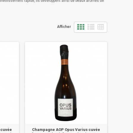
vieillissement rapide, ils développent ainsi de beaux arômes de
Afficher
 cuvée
Champagne AOP Opus Varius cuvée