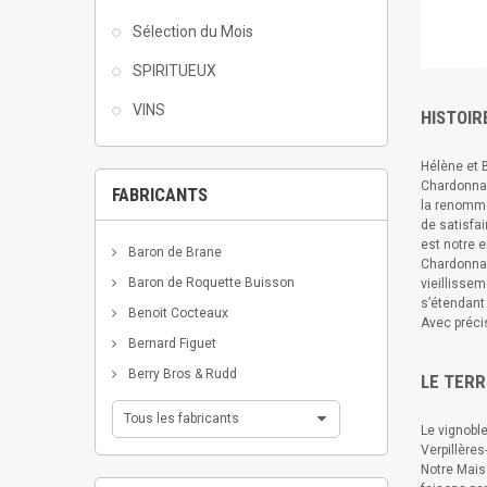
Sélection du Mois
SPIRITUEUX
VINS
HISTOIR
Hélène et 
Chardonnay 
FABRICANTS
la renommé
de satisfai
est notre e
Baron de Brane
Chardonnay
Baron de Roquette Buisson
vieillissem
s’étendant 
Benoit Cocteaux
Avec précis
Bernard Figuet
Berry Bros & Rudd
LE TERR
Tous les fabricants
Le vignobl
Verpillère
Notre Mais