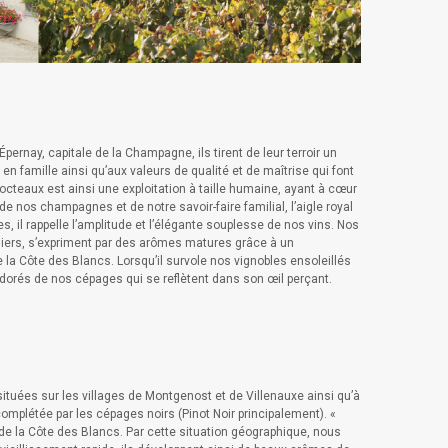
rnay, capitale de la Champagne, ils tirent de leur terroir un
 en famille ainsi qu’aux valeurs de qualité et de maîtrise qui font
eaux est ainsi une exploitation à taille humaine, ayant à cœur
e nos champagnes et de notre savoir-faire familial, l’aigle royal
, il rappelle l’amplitude et l’élégante souplesse de nos vins. Nos
ers, s’expriment par des arômes matures grâce à un
 de la Côte des Blancs. Lorsqu’il survole nos vignobles ensoleillés
s dorés de nos cépages qui se reflètent dans son œil perçant.
tuées sur les villages de Montgenost et de Villenauxe ainsi qu’à
mplétée par les cépages noirs (Pinot Noir principalement). «
de la Côte des Blancs. Par cette situation géographique, nous