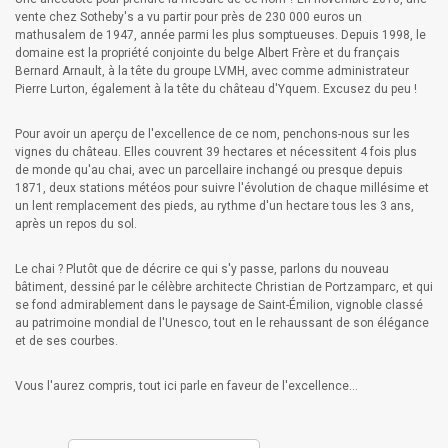
vente chez Sotheby's a vu partir pour près de 230 000 euros un
mathusalem de 1947, année parmi les plus somptueuses. Depuis 1998, le
domaine est la propriété conjointe du belge Albert Frère et du français
Bernard Arnault, à la tête du groupe LVMH, avec comme administrateur
Pierre Lurton, également à la tête du château d'Yquem. Excusez du peu !
Pour avoir un aperçu de l'excellence de ce nom, penchons-nous sur les
vignes du château. Elles couvrent 39 hectares et nécessitent 4 fois plus
de monde qu'au chai, avec un parcellaire inchangé ou presque depuis
1871, deux stations météos pour suivre l'évolution de chaque millésime et
un lent remplacement des pieds, au rythme d'un hectare tous les 3 ans,
après un repos du sol.
Le chai ? Plutôt que de décrire ce qui s'y passe, parlons du nouveau
bâtiment, dessiné par le célèbre architecte Christian de Portzamparc, et qui
se fond admirablement dans le paysage de Saint-Émilion, vignoble classé
au patrimoine mondial de l'Unesco, tout en le rehaussant de son élégance
et de ses courbes.
Vous l'aurez compris, tout ici parle en faveur de l'excellence...