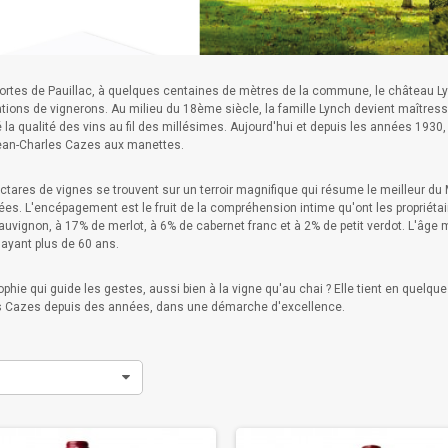
portes de Pauillac, à quelques centaines de mètres de la commune, le château 
ions de vignerons. Au milieu du 18ème siècle, la famille Lynch devient maîtresse 
la qualité des vins au fil des millésimes. Aujourd'hui et depuis les années 1930,
Jean-Charles Cazes aux manettes.
ctares de vignes se trouvent sur un terroir magnifique qui résume le meilleur d
ées. L'encépagement est le fruit de la compréhension intime qu'ont les propriétai
auvignon, à 17% de merlot, à 6% de cabernet franc et à 2% de petit verdot. L'âge
ayant plus de 60 ans.
phie qui guide les gestes, aussi bien à la vigne qu'au chai ? Elle tient en quelque
les Cazes depuis des années, dans une démarche d'excellence.