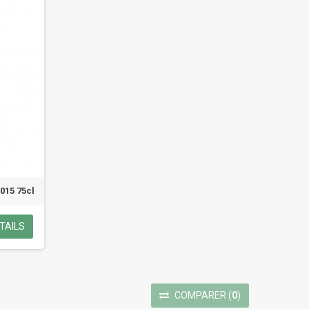
015 75cl
TAILS
COMPARER
(
0
)