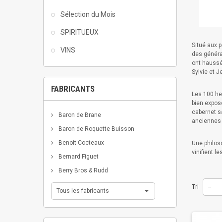
Sélection du Mois
SPIRITUEUX
Situé aux 
VINS
des générat
ont haussé 
Sylvie et 
FABRICANTS
Les 100 he
bien expos
cabernet s
Baron de Brane
anciennes 
Baron de Roquette Buisson
Benoit Cocteaux
Une philoso
vinifient 
Bernard Figuet
Berry Bros & Rudd
Tri
--
Tous les fabricants