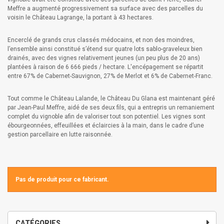
Meffre a augmenté progressivement sa surface avec des parcelles du
voisin le Château Lagrange, la portant à 43 hectares.
Encerclé de grands crus classés médocains, et non des moindres,
l’ensemble ainsi constitué s’étend sur quatre lots sablo-graveleux bien
drainés, avec des vignes relativement jeunes (un peu plus de 20 ans)
plantées à raison de 6 666 pieds / hectare. L'encépagement se répartit
entre 67% de Cabernet-Sauvignon, 27% de Merlot et 6% de Cabernet-Franc.
Tout comme le Château Lalande, le Château Du Glana est maintenant géré
par Jean-Paul Meffre, aidé de ses deux fils, qui a entrepris un remaniement
complet du vignoble afin de valoriser tout son potentiel. Les vignes sont
ébourgeonnées, effeuillées et éclaircies à la main, dans le cadre d’une
gestion parcellaire en lutte raisonnée.
Pas de produit pour ce fabricant.
CATÉGORIES